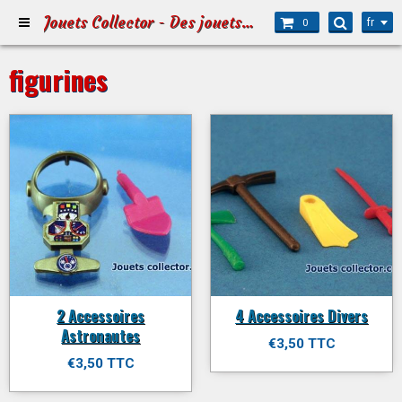
Jouets Collector - Des jouets pour Petits et Grands
fr
0
figurines
2 Accessoires
4 Accessoires Divers
Astronautes
€3,50 TTC
€3,50 TTC