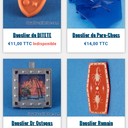
Bouclier de BITETE
Bouclier de Pare-Chocs
€11,00 TTC
€14,00 TTC
Indisponible
Bouclier Dr Octopus
Bouclier Romain