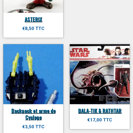
ASTERIX
€8,50 TTC
Backpack et arme de
BALA-TIK & RATHTAR
Cyclope
€17,00 TTC
€3,50 TTC