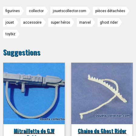
figurines
collector
jouetscollector.com
pièces détachées
jouet
accessoire
super héros
marvel
ghost rider
toybiz
Suggestions
Mitraillette de G.W
Chaine du Ghost Rider