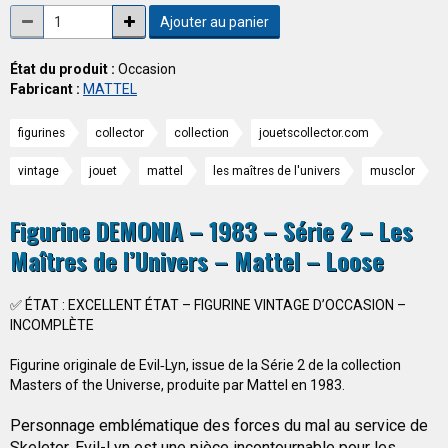
Ajouter au panier
État du produit :
Occasion
Fabricant :
MATTEL
figurines
collector
collection
jouetscollector.com
vintage
jouet
mattel
les maîtres de l'univers
musclor
Figurine DEMONIA – 1983 – Série 2 – Les
Maîtres de l’Univers – Mattel – Loose
✅ ÉTAT : EXCELLENT ÉTAT – FIGURINE VINTAGE D’OCCASION –
INCOMPLÈTE
Figurine originale de Evil‑Lyn, issue de la Série 2 de la collection
Masters of the Universe, produite par Mattel en 1983.
Personnage emblématique des forces du mal au service de
Skeletor, Evil-Lyn est une pièce incontournable pour les