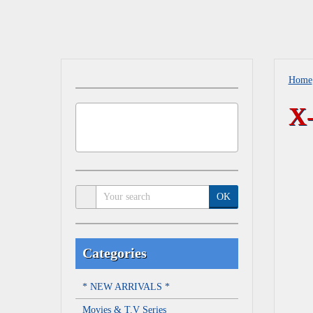
Home
X
OK
Categories
* NEW ARRIVALS *
Movies & T.V Series