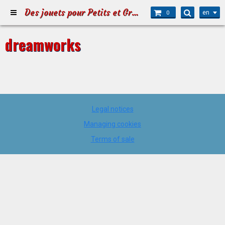
Des jouets pour Petits et Grands
en
0
dreamworks
Legal notices
Managing cookies
Terms of sale