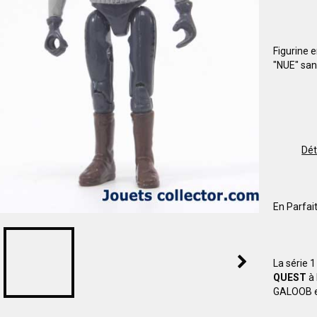
Figurine 
"NUE" san
Dét
En Parfait
La série 
QUEST
à 
GALOOB e