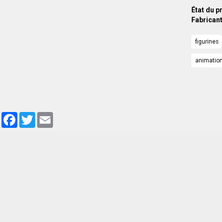
État du p
Fabricant
figurines
animatio
Partager
Facebook
Twitter
Email