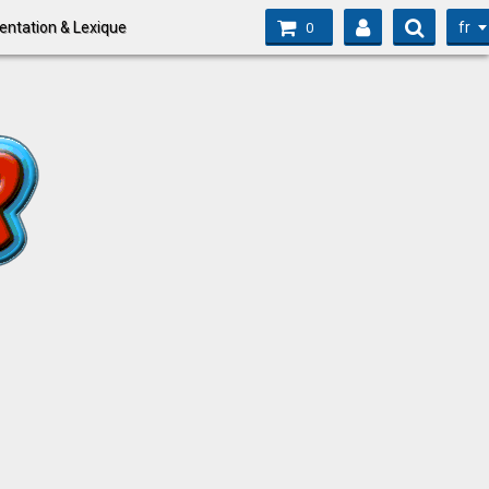
fr
entation & Lexique
0