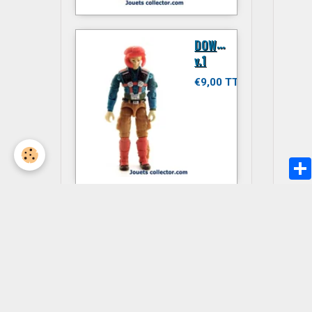
D
OWNTOWN
v.1
€9,00 TTC
JITSU
€6,00 TTC