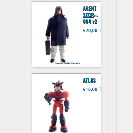
AGENT
SECRET
004 v2
€70,00 TTC
ATLAS
€16,00 TTC