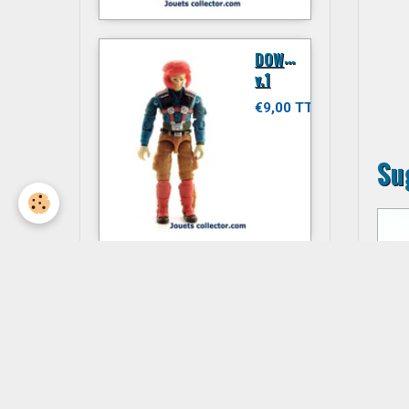
D
OWNTOWN
v.1
€9,00 TTC
Su
JITSU
€6,00 TTC