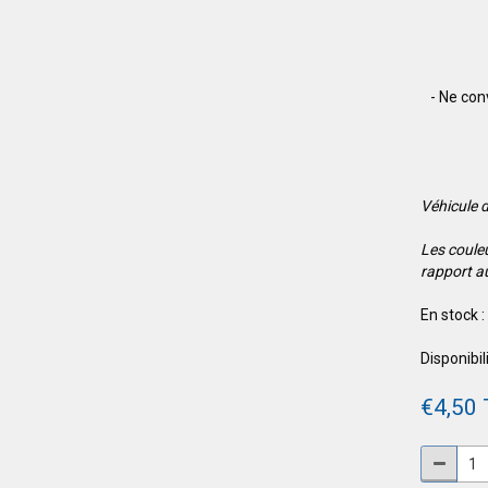
- Ne con
Véhicule d
Les coule
rapport a
En stock :
Disponibili
€4,50