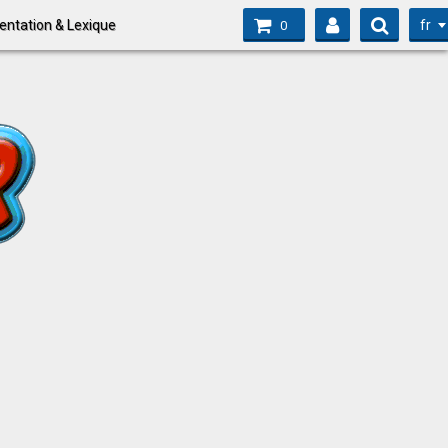
fr
entation & Lexique
0