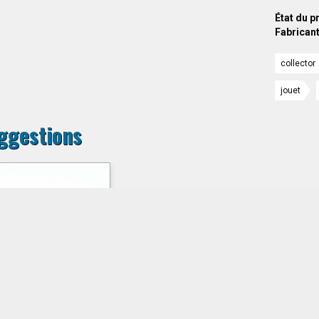
État du p
Fabricant
collector
jouet
ggestions