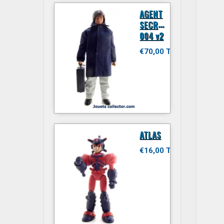
AGENT
SECRET
004 v2
€70,00 TTC
ATLAS
€16,00 TTC