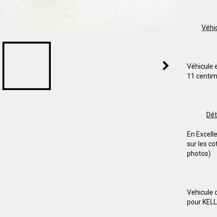
Véhi
Véhicule 
11 centim
Dét
En Excell
sur les co
photos)
Vehicule
pour KEL