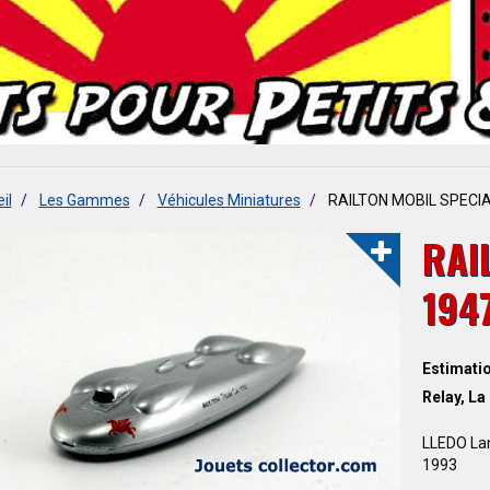
il
Les Gammes
Véhicules Miniatures
RAILTON MOBIL SPECIA
RAI
194
Estimatio
Relay, La
LLEDO La
1993