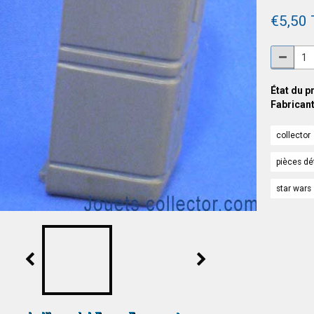
€5,50
État du p
Fabricant
collector
pièces d
star wars