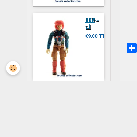
D
OWNTOWN
v.1
€9,00 TTC
JITSU
€6,00 TTC