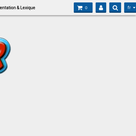
fr
entation & Lexique
0