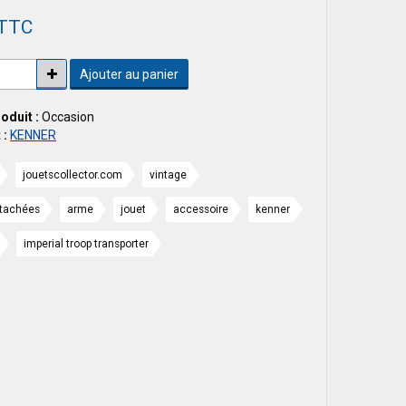
 TTC
Ajouter au panier
roduit :
Occasion
 :
KENNER
jouetscollector.com
vintage
étachées
arme
jouet
accessoire
kenner
imperial troop transporter