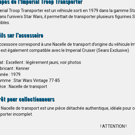
opos de l’Imperial Troop Transporter
erial Troop Transporter est un véhicule sorti en 1979 dans la gamme St
ans l’univers Star Wars, il permettait de transporter plusieurs figurines
bles.
ils sur l’accessoire
ccessoire correspond à une Nacelle de transport d’origine du véhicule Im
 est également compatible avec le Imperial Cruiser (Sears Exclusive).
at : Excellent : légèrement jauni, voir photos
bricant : Kenner
née : 1979
mme : Star Wars Vintage 77-85
èce : Nacelle de transport
rêt pour collectionneurs
 Nacelle de transport est une pièce détachée authentique, idéale pour 
porter incomplet.
! ATTENTION !