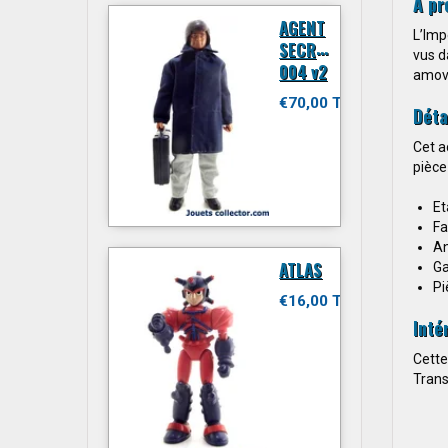
À pr
AGENT
L’Imp
SECRET
vus d
004 v2
amovi
€70,00 TTC
Déta
Cet a
pièce
Et
Fa
An
ATLAS
Ga
Pi
€16,00 TTC
Inté
Cette
Trans