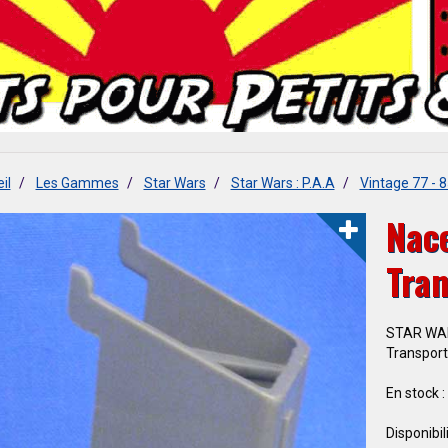
il
Les Gammes
Star Wars
Star Wars : P.A.A
Vintage 77 - 
Nace
Tra
STAR WARS
Transport
En stock :
Disponibili