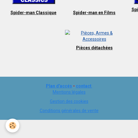
Sp
Spider-man Classique
Spider-man en Films
Pièces détachées
Plan d'accés
-
contact
Mentions légales
Gestion des cookies
Conditions générales de vente