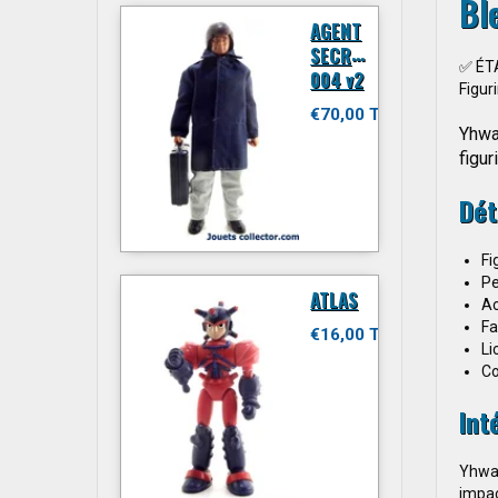
Bl
AGENT
SECRET
✅ ÉT
004 v2
Figur
€70,00 TTC
Yhwac
figur
Dét
Fi
Pe
ATLAS
Ac
Fa
€16,00 TTC
Li
Co
Int
Yhwac
impac