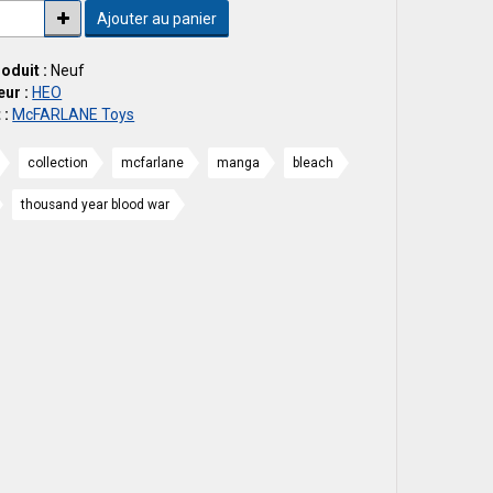
Ajouter au panier
roduit :
Neuf
ur :
HEO
 :
McFARLANE Toys
collection
mcfarlane
manga
bleach
thousand year blood war