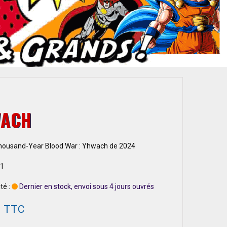
WACH
housand-Year Blood War : Yhwach de 2024
 1
té :
Dernier en stock, envoi sous 4 jours ouvrés
0 TTC