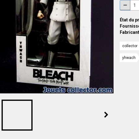
État du p
Fournisse
Fabricant
collector
yhwach