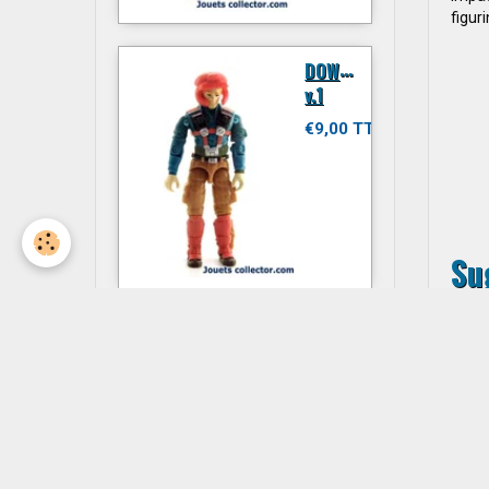
figur
D
OWNTOWN
v.1
€9,00 TTC
Su
JITSU
€6,00 TTC