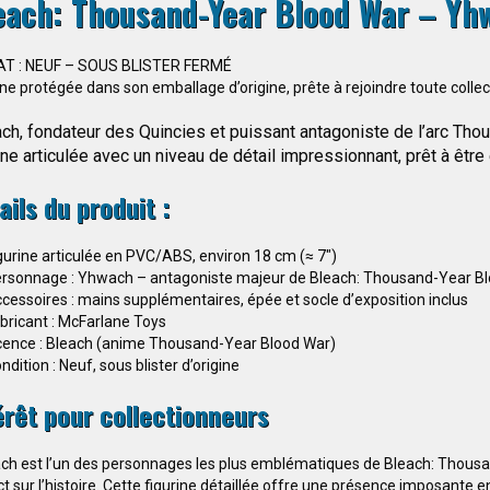
each: Thousand-Year Blood War – Yh
AT : NEUF – SOUS BLISTER FERMÉ
ine protégée dans son emballage d’origine, prête à rejoindre toute collec
h, fondateur des Quincies et puissant antagoniste de l’arc Thou
ine articulée avec un niveau de détail impressionnant, prêt à êtr
ails du produit :
gurine articulée en PVC/ABS, environ 18 cm (≈ 7″)
rsonnage : Yhwach – antagoniste majeur de Bleach: Thousand-Year B
cessoires : mains supplémentaires, épée et socle d’exposition inclus
bricant : McFarlane Toys
cence : Bleach (anime Thousand-Year Blood War)
ndition : Neuf, sous blister d’origine
érêt pour collectionneurs
h est l’un des personnages les plus emblématiques de Bleach: Thousa
t sur l’histoire. Cette figurine détaillée offre une présence imposante e