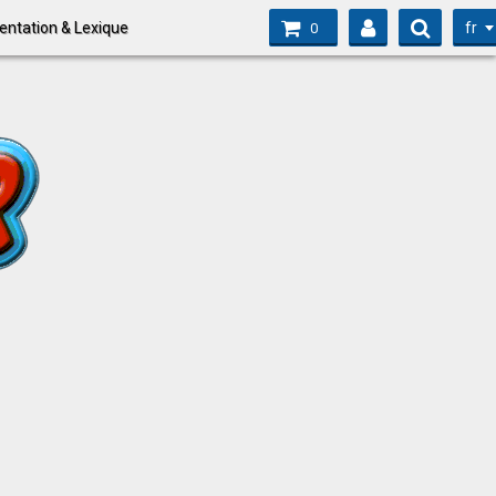
fr
entation & Lexique
0