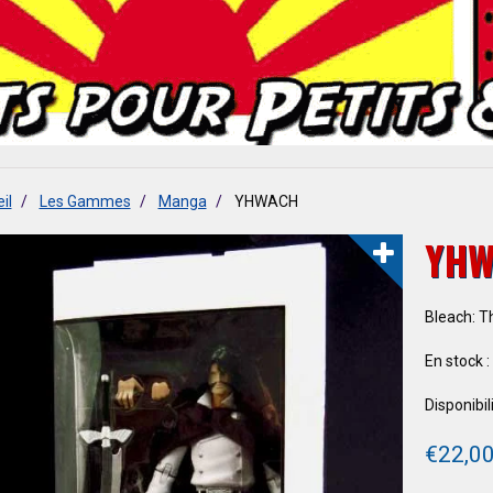
il
Les Gammes
Manga
YHWACH
YH
Bleach: T
En stock :
Disponibili
€22,0