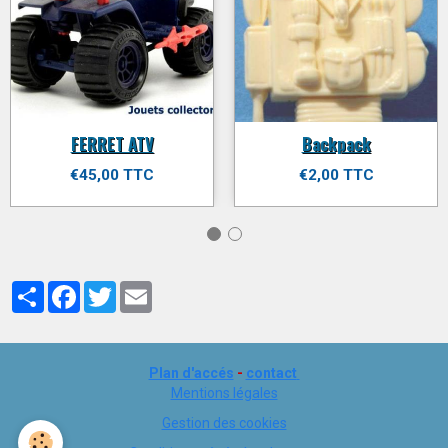
FERRET ATV
Backpack
€45,00 TTC
€2,00 TTC
Partager
Facebook
Twitter
Email
Plan d'accés
-
contact
Mentions légales
Gestion des cookies