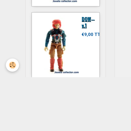
D
OWNTOWN
v.1
€9,00 TTC
JITSU
€6,00 TTC