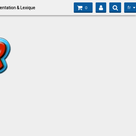
fr
entation & Lexique
0