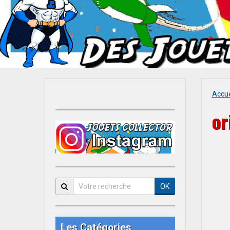
Accue
or
OK
Les Catégories