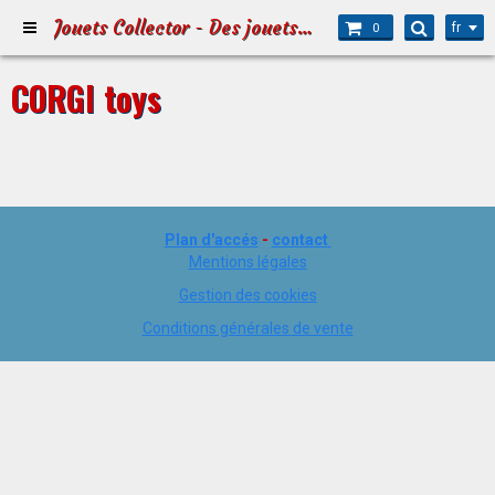
Jouets Collector - Des jouets pour Petits et Grands
fr
0
CORGI toys
Plan d'accés
-
contact
Mentions légales
Gestion des cookies
Conditions générales de vente