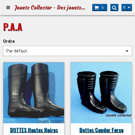
Jouets Collector - Des jouets pour Petits et Grands
fr
0
P.A.A
Ordre
BOTTES Hautes Noires
Bottes Condor Force