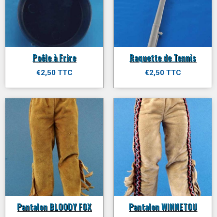
Poêle à Frire
Raquette de Tennis
€2,50 TTC
€2,50 TTC
Pantalon BLOODY FOX
Pantalon WINNETOU