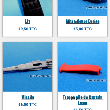
Lit
Mitrailleuse Droite
€9,50 TTC
€5,00 TTC
Missile
Trappe pile du Captain
Laser
€6,00 TTC
€6,50 TTC