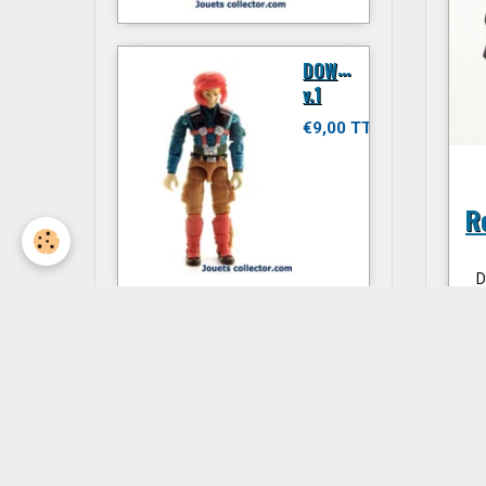
D
OWNTOWN
v.1
€9,00 TTC
R
D
JITSU
€6,00 TTC