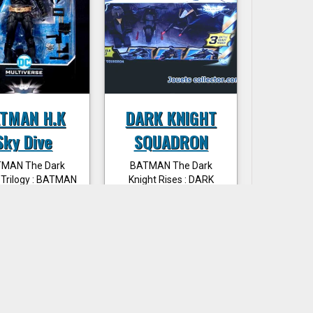
TMAN H.K
DARK KNIGHT
Sky Dive
SQUADRON
MAN The Dark
BATMAN The Dark
 Trilogy : BATMAN
Knight Rises : DARK
Kong Sky Dive de
KNIGHT SQUADRON de
2024
2012 (Boite légèrement
usée)
€30,00 TTC
€75,00 TTC
uter au panier
Ajouter au panier