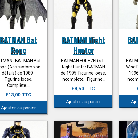
BATMAN Bat
BATMAN Night
BA
Rope
Hunter
TMAN : BATMAN Bat-
BATMAN FOREVER s1 :
BATMA
ope (Acc custom voir
Night Hunter BATMAN
Wing 
détails) de 1989
de 1995 Figurine loose,
1996
Figurine loose,
incomplète. Figurine...
incomp
Complète....
€8,50 TTC
€13,00 TTC
Ajouter au panier
Ajo
Ajouter au panier