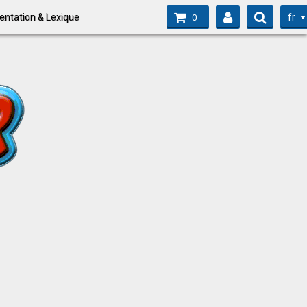
fr
entation & Lexique
0