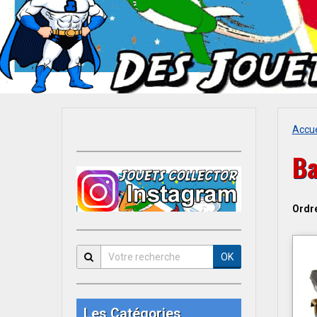
Accue
Ba
Ordr
OK
Les Catégories