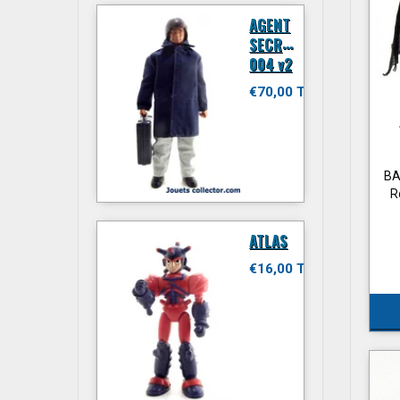
AGENT
SECRET
004 v2
€70,00 TTC
BA
R
ATLAS
€16,00 TTC