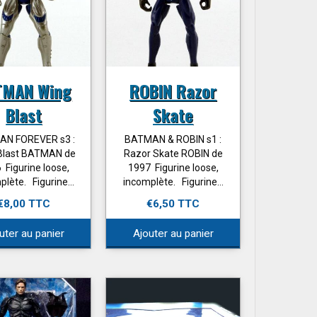
TMAN Wing
ROBIN Razor
Blast
Skate
N FOREVER s3 :
BATMAN & ROBIN s1 :
Blast BATMAN de
Razor Skate ROBIN de
 Figurine loose,
1997 Figurine loose,
lète. Figurine...
incomplète. Figurine...
€8,00 TTC
€6,50 TTC
uter au panier
Ajouter au panier