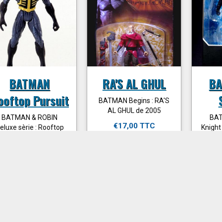
BATMAN
RA'S AL GHUL
BA
ooftop Pursuit
BATMAN Begins : RA'S
AL GHUL de 2005
BATMAN & ROBIN
BAT
€17,00 TTC
eluxe sèrie : Rooftop
Knight
Pursuit BATMAN de
Hong 
Ajouter au panier
1998 Figurine loose,
incomplète....
€9,50 TTC
Ajo
Ajouter au panier