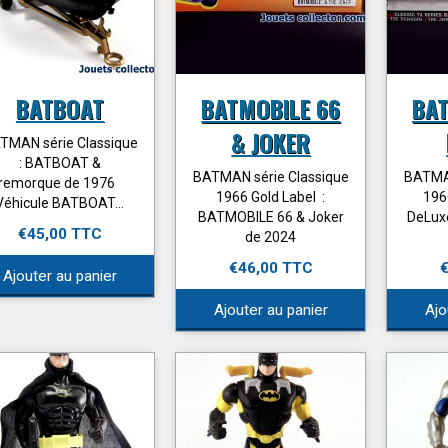
BATBOAT
BATMOBILE 66
BAT
& JOKER
TMAN série Classique
: BATBOAT &
BATMAN série Classique
BATMAN
remorque de 1976
1966 Gold Label :
196
Véhicule BATBOAT...
BATMOBILE 66 & Joker
DeLuxe
€45,00 TTC
de 2024
€46,00 TTC
Ajouter au panier
Ajouter au panier
Ajo