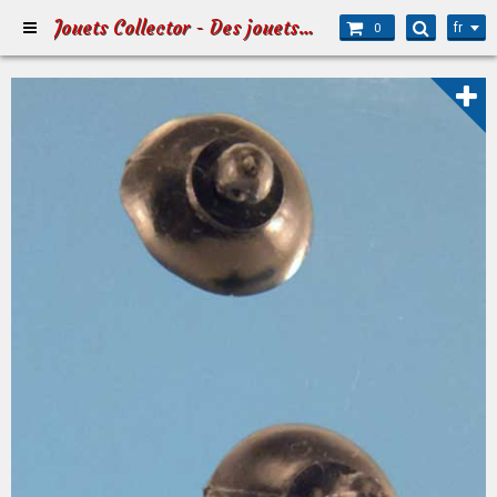
Jouets Collector - Des jouets pour Petits et Grands
fr
0