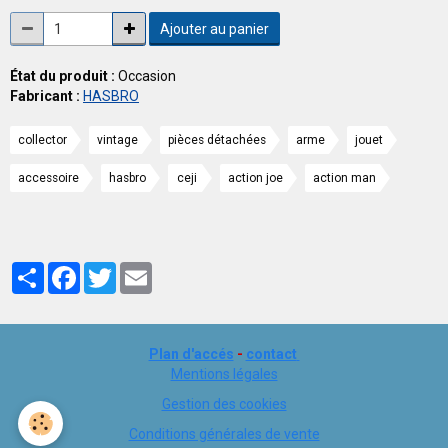
Ajouter au panier
État du produit :
Occasion
Fabricant :
HASBRO
collector
vintage
pièces détachées
arme
jouet
accessoire
hasbro
ceji
action joe
action man
Partager
Facebook
Twitter
Email
Plan d'accés
-
contact
Mentions légales
Gestion des cookies
Conditions générales de vente